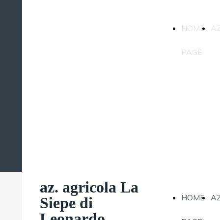
az. agricola La
HOME
A
Siepe di
Leonardo
PAGE
Magatti
az. agricola La
HOME
A
Siepe di
Leonardo