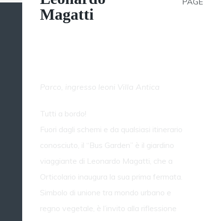
PAGE
Magatti
Orticolario 2019 - Bus
garden
Parco, ingresso leoni Villa Antica
Tutti a bordo!
Fuori dagli schemi e da qualsiasi itinerario
conosciuto, il “Bus Garden” è il giardino
viaggiante di Leonardo Magatti, che a
Orticolario inaugura la sua prima fermata.
Simbolo di unione tra mondo urbano e
regno vegetale, è l’invito alla riflessione