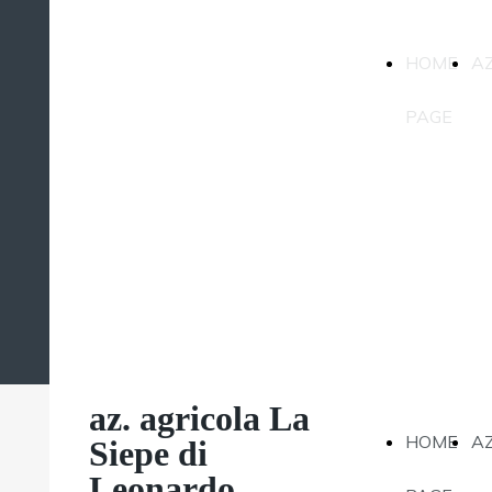
az. agricola La
HOME
A
Siepe di
Leonardo
PAGE
Magatti
az. agricola La
HOME
A
Siepe di
Leonardo