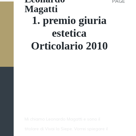
PAGE
Magatti
1. premio giuria
estetica
Orticolario 2010
Orticolario 2010 - A
lovely Garden
Mi chiamo Leonardo Magatti e sono il
titolare di Vivai la Siepe. Vorrei spiegare il