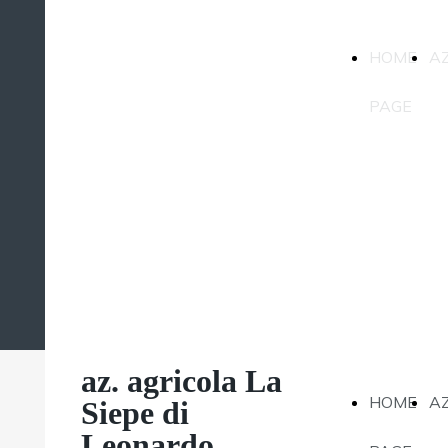
az. agricola La
HOME
A
Siepe di
Leonardo
PAGE
Magatti
az. agricola La
HOME
A
Siepe di
Leonardo