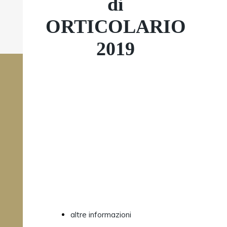
di
ORTICOLARIO
2019
Nuovo progetto
a Orticolario
Bus garden di Leonardo
2019
Magatti in
collaborazione con ASF
Autolinee
altre informazioni